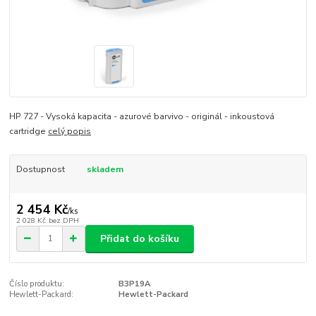
HP 727 - Vysoká kapacita - azurové barvivo - originál - inkoustová
cartridge
celý popis
Dostupnost
skladem
2 454 Kč
/
ks
2 028 Kč
bez DPH
Přidat do košíku
Číslo produktu:
B3P19A
Hewlett-Packard:
Hewlett-Packard