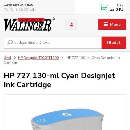
0
ks
+420 603 417 845
za
0 Kč
(Po-Pá, 8-15:30 hod.)
Menu
Hledat
Úvod
HP DesignJet T920/ T1500
HP 727 130-ml Cyan Designjet Ink
Cartridge
HP 727 130-ml Cyan Designjet
Ink Cartridge