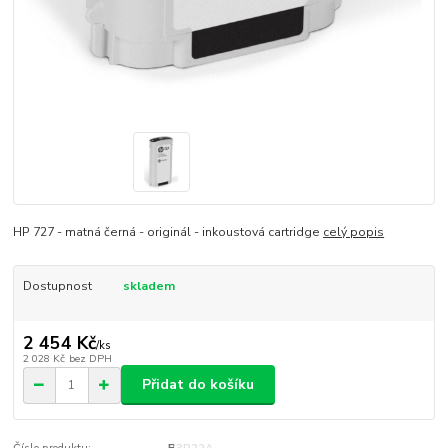
HP 727 - matná černá - originál - inkoustová cartridge
celý popis
Dostupnost
skladem
2 454 Kč
/
ks
2 028 Kč
bez DPH
Přidat do košíku