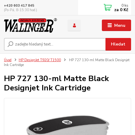
0
ks
+420 603 417 845
za
0 Kč
(Po-Pá, 8-15:30 hod.)
Menu
Hledat
Úvod
HP DesignJet T920/ T1500
HP 727 130-ml Matte Black Designjet
Ink Cartridge
HP 727 130-ml Matte Black
Designjet Ink Cartridge