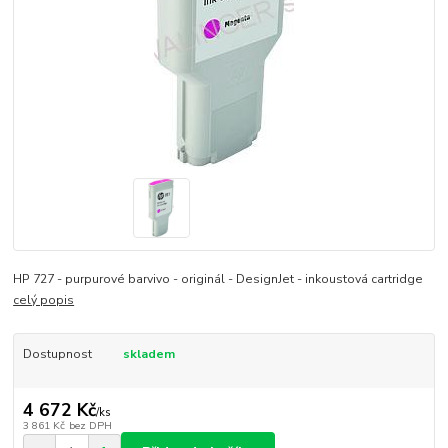
HP 727 - purpurové barvivo - originál - DesignJet - inkoustová cartridge
celý popis
Dostupnost
skladem
4 672 Kč
/
ks
3 861 Kč
bez DPH