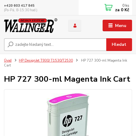
0
ks
+420 603 417 845
za
0 Kč
(Po-Pá, 8-15:30 hod.)
Menu
Hledat
Úvod
HP DesignJet T930/ T1530/T2530
HP 727 300-ml Magenta Ink
Cart
HP 727 300-ml Magenta Ink Cart