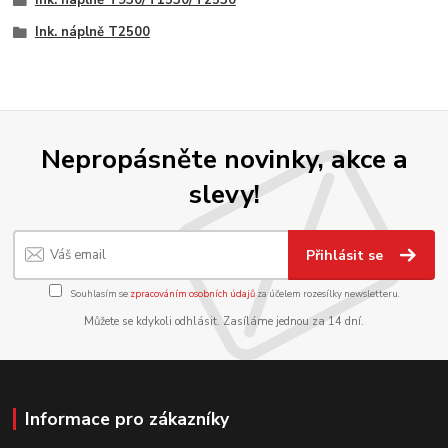
Ink. náplně T930/T1530/T2530
Ink. náplně T2500
Nepropásněte novinky, akce a
slevy!
Přihlásit se
Souhlasím se
zpracováním osobních údajů
za účelem rozesílky newsletteru.
Můžete se kdykoli odhlásit. Zasíláme jednou za 14 dní.
Informace pro zákazníky