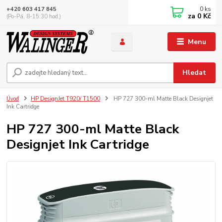
0
ks
+420 603 417 845
za
0 Kč
(Po-Pá, 8-15:30 hod.)
Menu
Hledat
Úvod
HP DesignJet T920/ T1500
HP 727 300-ml Matte Black Designjet
Ink Cartridge
HP 727 300-ml Matte Black
Designjet Ink Cartridge