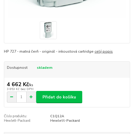
HP 727 - matná čerň - originál - inkoustová cartridge
celý popis
Dostupnost
skladem
4 662 Kč
/
ks
3 853 Kč
bez DPH
Přidat do košíku
Číslo produktu:
C1Q12A
Hewlett-Packard:
Hewlett-Packard