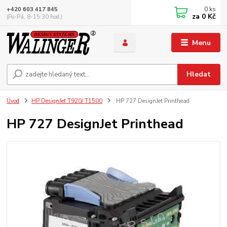
0
ks
+420 603 417 845
za
0 Kč
(Po-Pá, 8-15:30 hod.)
Menu
Hledat
Úvod
HP DesignJet T920/ T1500
HP 727 DesignJet Printhead
HP 727 DesignJet Printhead