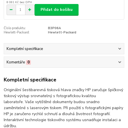
8 081 Kč
bez DPH
Přidat do košíku
Číslo produktu:
B3P06A
Hewlett-Packard:
Hewlett-Packard
Kompletní specifikace
Komentáře
0
Kompletní specifikace
Originální šestibarevná tisková hlava značky HP zaručuje špičkový
tiskový výstup srovnatelný s fotografickou kvalitou
laboratoře. Vaše vytištěné dokumenty budou snadno
zaměnitelné s laserovým tiskem. Při použití s fotografickými papíry
HP je zaručeno rychlé schnutí a dlouhá životnost fotografií.
Interaktivní technologie tiskového systému usnadňuje instalaci a
údržbu.