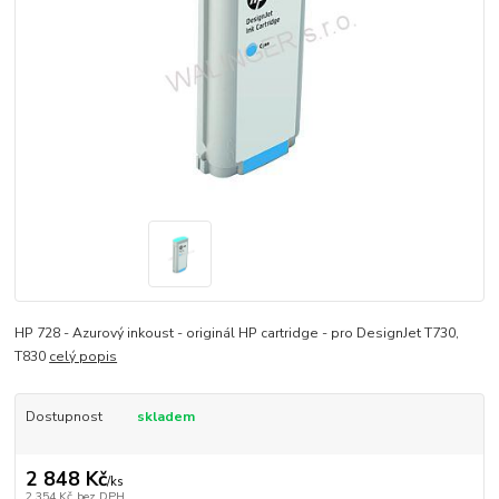
HP 728 - Azurový inkoust - originál HP cartridge - pro DesignJet T730,
T830
celý popis
Dostupnost
skladem
2 848 Kč
/
ks
2 354 Kč
bez DPH