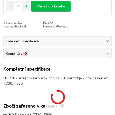
Přidat do košíku
Číslo produktu:
F9J67A
Hewlett-Packard:
Hewlett-Packard
Kompletní specifikace
Komentáře
0
Kompletní specifikace
HP 728 - Azurový inkoust - originál HP cartridge - pro DesignJet
T730, T830
Zboží zařazeno v kategoriích
HP DesignJet T730/ T830