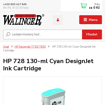
0
ks
+420 603 417 845
za
0 Kč
(Po-Pá, 8-15:30 hod.)
Menu
Hledat
Úvod
HP DesignJet T730/ T830
HP 728 130-ml Cyan DesignJet Ink
Cartridge
HP 728 130-ml Cyan DesignJet
Ink Cartridge