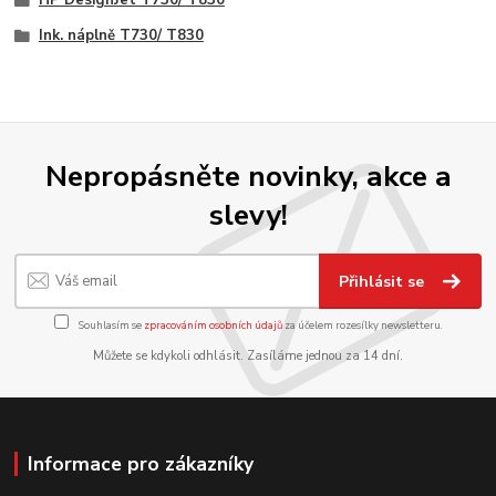
Ink. náplně T730/ T830
Nepropásněte novinky, akce a
slevy!
Přihlásit se
Souhlasím se
zpracováním osobních údajů
za účelem rozesílky newsletteru.
Můžete se kdykoli odhlásit. Zasíláme jednou za 14 dní.
Informace pro zákazníky