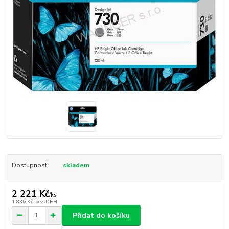
Dostupnost
skladem
2 221 Kč
/
ks
1 836 Kč
bez DPH
Přidat do košíku