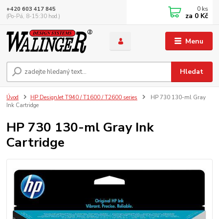
0
ks
+420 603 417 845
za
0 Kč
(Po-Pá, 8-15:30 hod.)
Menu
Hledat
Úvod
HP DesignJet T940 / T1600 / T2600 series
HP 730 130-ml Gray
Ink Cartridge
HP 730 130-ml Gray Ink
Cartridge