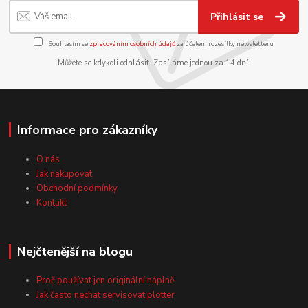
Přihlásit se
Souhlasím se
zpracováním osobních údajů
za účelem rozesílky newsletteru.
Můžete se kdykoli odhlásit. Zasíláme jednou za 14 dní.
Informace pro zákazníky
O nás
Jak nakupovat
Obchodní podmínky
Kontakt
Nejčtenější na blogu
Proč používat jen originální náplně
Jak často nechat servisovat plotter