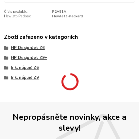
Číslo produktu:
P2V81A
Hewlett-Packard:
Hewlett-Packard
Zboží zařazeno v kategoriích
HP DesignJet Z6
HP DesignJet Z9+
Ink. náplně Z6
Ink. náplně Z9
Nepropásněte novinky, akce a
slevy!