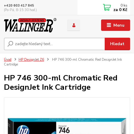
0
ks
+420 603 417 845
za
0 Kč
(Po-Pá, 8-15:30 hod.)
Menu
Hledat
Úvod
HP DesignJet Z6
HP 746 300-ml Chromatic Red DesignJet Ink
Cartridge
HP 746 300-ml Chromatic Red
DesignJet Ink Cartridge