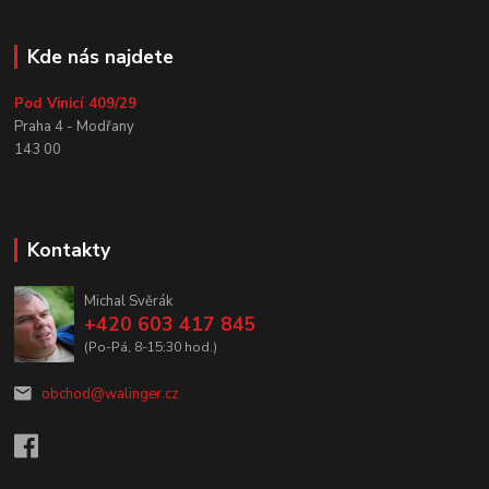
Kde nás najdete
Pod Vinicí 409/29
Praha 4 - Modřany
143 00
Kontakty
Michal Svěrák
+420 603 417 845
(Po-Pá, 8-15:30 hod.)
obchod@walinger.cz