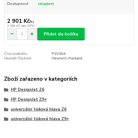
Dostupnost
skladem
2 901 Kč
/
ks
2 398 Kč
bez DPH
Přidat do košíku
Číslo produktu:
P2V25A
Hewlett-Packard:
Hewlett-Packard
Zboží zařazeno v kategoriích
HP DesignJet Z6
HP DesignJet Z9+
univerzální tisková hlava Z6
univerzální tisková hlava Z9+