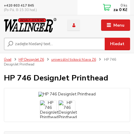
0
ks
+420 603 417 845
za
0 Kč
(Po-Pá, 8-15:30 hod.)
Menu
Hledat
Úvod
HP DesignJet Z6
univerzální tisková hlava Z6
HP 746
DesignJet Printhead
HP 746 DesignJet Printhead