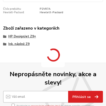
Číslo produktu:
P2V87A
Hewlett-Packard:
Hewlett-Packard
Zboží zařazeno v kategoriích
HP DesignJet Z9+
Ink. náplně Z9
Nepropásněte novinky, akce a
slevy!
Přihlásit se
Souhlasím se
zpracováním osobních údajů
za účelem rozesílky newsletteru.