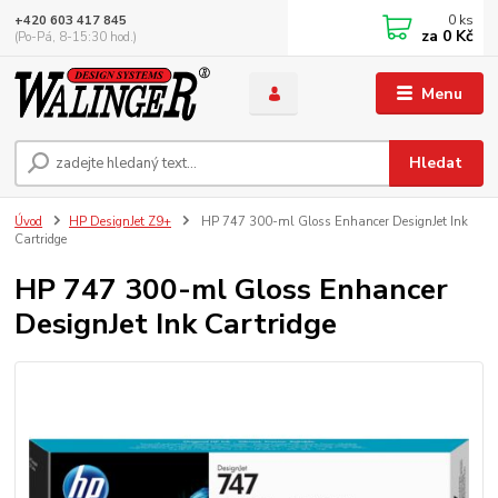
0
ks
+420 603 417 845
za
0 Kč
(Po-Pá, 8-15:30 hod.)
Menu
Hledat
Úvod
HP DesignJet Z9+
HP 747 300-ml Gloss Enhancer DesignJet Ink
Cartridge
HP 747 300-ml Gloss Enhancer
DesignJet Ink Cartridge