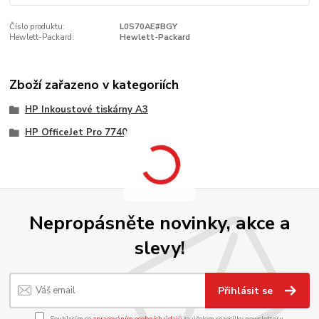
Číslo produktu:
L0S70AE#BGY
Hewlett-Packard:
Hewlett-Packard
Zboží zařazeno v kategoriích
HP Inkoustové tiskárny A3
HP OfficeJet Pro 7740
Nepropásněte novinky, akce a
slevy!
Přihlásit se
Souhlasím se
zpracováním osobních údajů
za účelem rozesílky newsletteru.