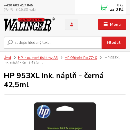
0
ks
+420 603 417 845
za
0 Kč
(Po-Pá, 8-15:30 hod.)
Menu
Hledat
Úvod
HP Inkoustové tiskárny A3
HP OfficeJet Pro 7740
HP 953XL
ink. náplň - černá 42,5ml
HP 953XL ink. náplň - černá
42,5ml