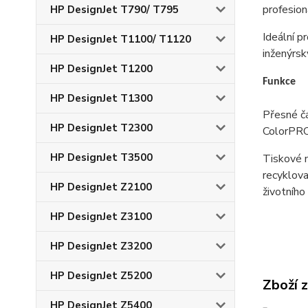
profesion
HP DesignJet T790/ T795
Ideální p
HP DesignJet T1100/ T1120
inženýrsk
HP DesignJet T1200
Funkce
HP DesignJet T1300
Přesné čá
HP DesignJet T2300
ColorPRO 
HP DesignJet T3500
Tiskové m
recyklova
HP DesignJet Z2100
životního
HP DesignJet Z3100
HP DesignJet Z3200
HP DesignJet Z5200
Zboží 
HP DesignJet Z5400