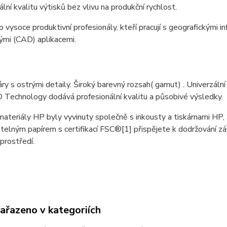
ální kvalitu výtisků bez vlivu na produkční rychlost.
ro vysoce produktivní profesionály, kteří pracují s geografickými 
ými (CAD) aplikacemi.
ry s ostrými detaily. Široký barevný rozsah( gamut) . Univerzáln
Technology dodává profesionální kvalitu a působivé výsledky.
ateriály HP byly vyvinuty společně s inkousty a tiskárnami HP, ab
telným papírem s certifikací FSC®[1] přispějete k dodržování záv
 prostředí.
zařazeno v kategoriích