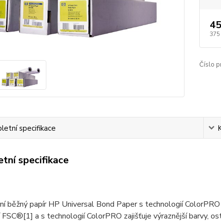
45
375
Číslo p
etní specifikace
tní specifikace
ní běžný papír HP Universal Bond Paper s technologií ColorPRO p
cí FSC®[1] a s technologií ColorPRO zajišťuje výraznější barvy, ost