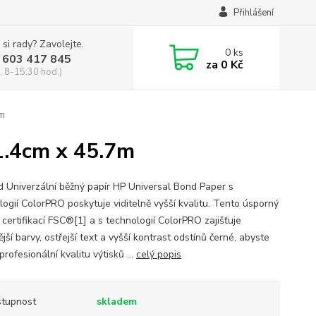
Přihlášení
 si rady? Zavolejte.
0
ks
 603 417 845
za
0 Kč
, 8-15:30 hod.)
7m
1.4cm x 45.7m
d Univerzální běžný papír HP Universal Bond Paper s
logií ColorPRO poskytuje viditelně vyšší kvalitu. Tento úsporný
 certifikací FSC®[1] a s technologií ColorPRO zajišťuje
jší barvy, ostřejší text a vyšší kontrast odstínů černé, abyste
 profesionální kvalitu výtisků ...
celý popis
tupnost
skladem