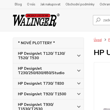
Blog
O nás
Jak nakupovat
Obchodní podmínky
Ochran
Úvod
P
* NOVÉ PLOTTERY *
HP U
HP DesignJet T120/ T130/
T520/ T530
HP DesignJet
T230/250/630/650/Studio
HP DesignJet T730/ T830
HP DesignJet T920/ T1500
HP DesignJet T930/
T1530/T2530