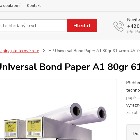
a soukromí
Kontakt
Nevíte
Hledat
+420
(Po-Pá
apíry, plotterové role
HP Universal Bond Paper A1 80gr 61.4cm x 45.
niversal Bond Paper A1 80gr 6
Přehle
techno
papír s
výrazně
získali
Dos