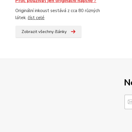
Proč používat jen originální náplně ?
Originální inkoust sestává z cca 80 různých
látek.
číst celé
Zobrazit všechny články
N