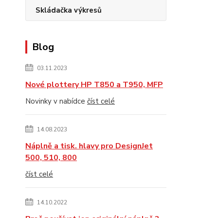
Skládačka výkresů
Blog
03.11.2023
Nové plottery HP T850 a T950, MFP
Novinky v nabídce
číst celé
14.08.2023
Náplně a tisk. hlavy pro DesignJet
500, 510, 800
číst celé
14.10.2022