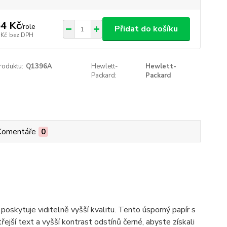
4 Kč
/
role
Přidat do košíku
 Kč
bez DPH
roduktu:
Q1396A
Hewlett-
Hewlett-
Packard:
Packard
Komentáře
0
oskytuje viditelně vyšší kvalitu. Tento úsporný papír s
řejší text a vyšší kontrast odstínů černé, abyste získali