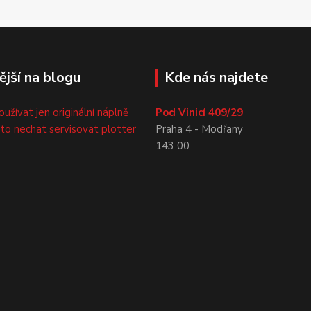
ější na blogu
Kde nás najdete
oužívat jen originální náplně
Pod Vinicí 409/29
sto nechat servisovat plotter
Praha 4 - Modřany
143 00