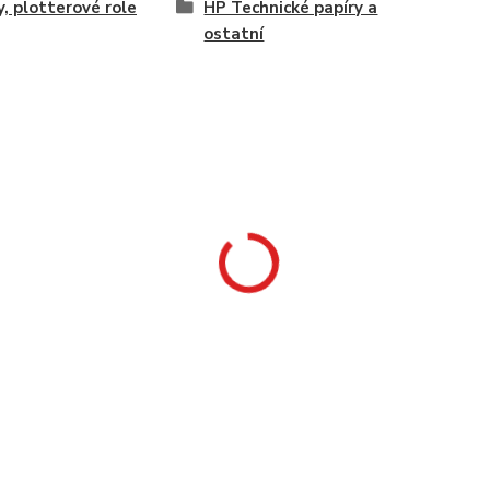
y, plotterové role
HP Technické papíry a
ostatní