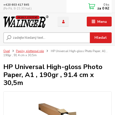
0
ks
+420 603 417 845
za
0 Kč
(Po-Pá, 8-15:30 hod.)
Menu
Hledat
Úvod
Papíry, plotterové role
HP Universal High-gloss Photo Paper, A1 ,
190gr , 91.4 cm x 30,5m
HP Universal High-gloss Photo
Paper, A1 , 190gr , 91.4 cm x
30,5m