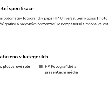
tní specifikace
ní polomatný fotografický papír HP Universal Semi-gloss Photo
ní grafiky a barevných prezentací. Je kompatibilní s mnoha velk
zařazeno v kategoriích
y, plotterové role
HP Fotografické a
prezentační média