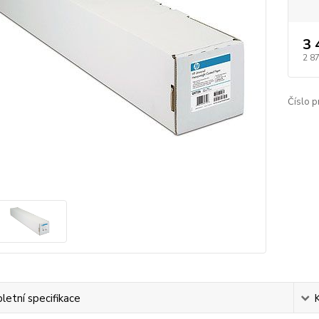
3 
2 8
Číslo p
etní specifikace