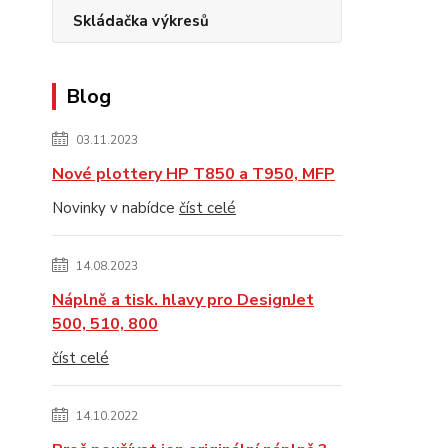
Skládačka výkresů
Blog
03.11.2023
Nové plottery HP T850 a T950, MFP
Novinky v nabídce
číst celé
14.08.2023
Náplně a tisk. hlavy pro DesignJet
500, 510, 800
číst celé
14.10.2022