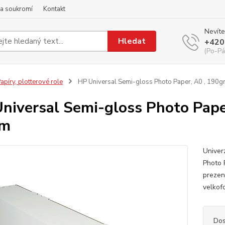
a soukromí
Kontakt
Nevíte
Hledat
+420
(Po-Pá
apíry, plotterové role
HP Universal Semi-gloss Photo Paper, A0 , 190gr
niversal Semi-gloss Photo Paper
5m
Univer
Photo 
prezen
velkof
Dos