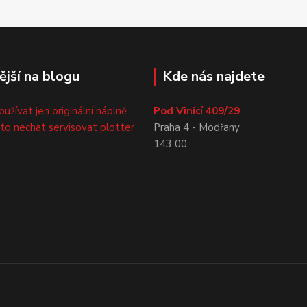
ější na blogu
Kde nás najdete
oužívat jen originální náplně
Pod Vinicí 409/29
sto nechat servisovat plotter
Praha 4 - Modřany
143 00