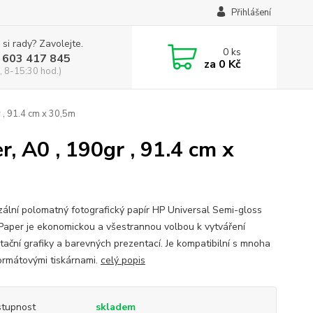
Přihlášení
 si rady? Zavolejte.
0
ks
 603 417 845
za
0 Kč
, 8-15:30 hod.)
 , 91.4 cm x 30,5m
, A0 , 190gr , 91.4 cm x
zální polomatný fotografický papír HP Universal Semi-gloss
Paper je ekonomickou a všestrannou volbou k vytváření
tační grafiky a barevných prezentací. Je kompatibilní s mnoha
ormátovými tiskárnami.
celý popis
tupnost
skladem