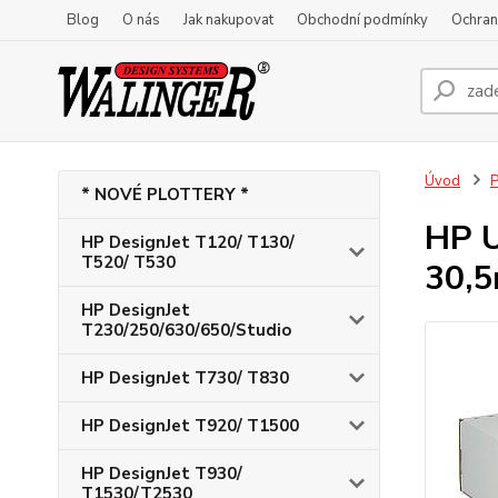
Blog
O nás
Jak nakupovat
Obchodní podmínky
Ochran
Úvod
P
* NOVÉ PLOTTERY *
HP U
HP DesignJet T120/ T130/
T520/ T530
30,
HP DesignJet
T230/250/630/650/Studio
HP DesignJet T730/ T830
HP DesignJet T920/ T1500
HP DesignJet T930/
T1530/T2530