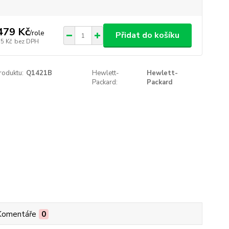
479 Kč
/
role
Přidat do košíku
75 Kč
bez DPH
roduktu:
Q1421B
Hewlett-
Hewlett-
Packard:
Packard
Komentáře
0