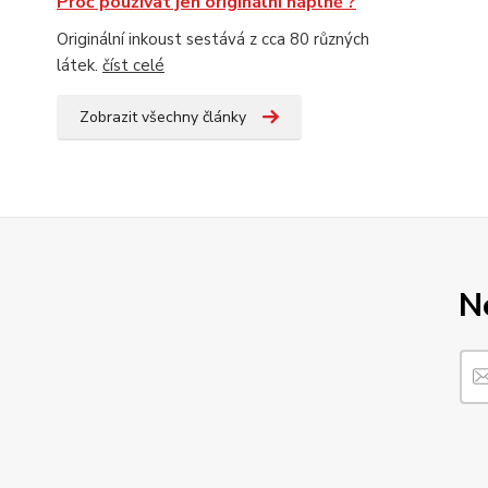
Proč používat jen originální náplně ?
Originální inkoust sestává z cca 80 různých
látek.
číst celé
Zobrazit všechny články
N