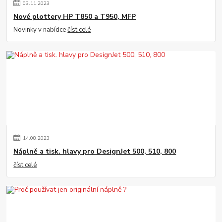
03
.
11
.
2023
Nové plottery HP T850 a T950, MFP
Novinky v nabídce
číst celé
14
.
08
.
2023
Náplně a tisk. hlavy pro DesignJet 500, 510, 800
číst celé