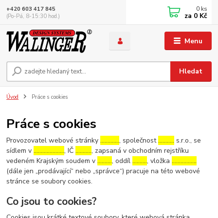
0
ks
+420 603 417 845
za
0 Kč
(Po-Pá, 8-15:30 hod.)
Menu
Hledat
Úvod
Práce s cookies
Práce s cookies
Provozovatel webové stránky
………….
, společnost
………..
s.r.o., se
sídlem v
…………………
, IČ
………..
, zapsaná v obchodním rejstříku
vedeném Krajským soudem v
……….
, oddíl
……….
, vložka
……………..
(dále jen „prodávající“ nebo „správce“) pracuje na této webové
stránce se soubory cookies.
Co jsou to cookies?
Cookies jsou krátké textové soubory, které webová stránka