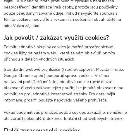
zájmů. Ale nebojte, tímto profilováním zpravidla není možná
bezprostřední identifikace Vaší osoby, protože jsou používány
pouze pseudonymizované údaje. Pokud nevyjádříte souhlas s
těmito cookies, neuvidíte v reklamních sděleních obsah ušitý na
míru Vašim zájmům.
Jak povolit / zakázat využití cookies?
Povolit jednotlivé skupiny cookies je možné prostřednictvím
cookies lišty na našem webu, která se vám objeví při prvním
příchodu a dalších vhodných situacích.
Standardní webové prohlížeče (Internet Explorer, Mozilla Firefox,
Google Chrome apod.) podporují správu cookies. V rámci
nastavení prohlížečů můžete jednotlivé cookie ručně mazat,
blokovat či zcela zakázat jejich použití, lze je také blokovat nebo
povolit jen pro jednotlivé internetové stránky. Pro detailnější
informace, prosím, použijte nápovědu vašeho prohlížeče.
Pokud bude mít váš prohlížeč použití cookies zakázáno, nemůžeme
ale zaručit dokonalý, či dokonce funkční chod webových stránek.
Další zpracovatelé cookies