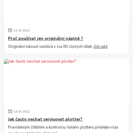
14
.
10
.
2022
Proč používat jen originální náplně ?
Originální inkoust sestává z cca 80 různých látek.
číst celé
14
.
10
.
2022
Jak často nechat servisovat plotter?
Pravidelným čištěním a kontrolou Vašeho plotteru předejte včas