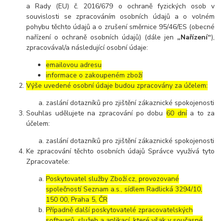
a Rady (EU) č. 2016/679 o ochraně fyzických osob v
souvislosti se zpracováním osobních údajů a o volném
pohybu těchto údajů a o zrušení směrnice 95/46/ES (obecné
nařízení o ochraně osobních údajů) (dále jen
„Nařízení“
),
zpracovával/a následující osobní údaje:
emailovou adresu
informace o zakoupeném zboží
Výše uvedené osobní údaje budou zpracovány za účelem:
zaslání dotazníků pro zjištění zákaznické spokojenosti
Souhlas udělujete na zpracování po dobu
60 dní
a to za
účelem:
zaslání dotazníků pro zjištění zákaznické spokojenosti
Ke zpracování těchto osobních údajů Správce využívá tyto
Zpracovatele:
Poskytovatel služby Zboží.cz, provozované
společností Seznam a.s., sídlem Radlická 3294/10,
150 00, Praha 5, ČR
Případně další poskytovatelé zpracovatelských
softwarů, služeb a aplikací, které však v současné