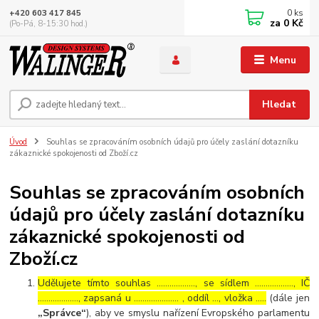
0
ks
+420 603 417 845
za
0 Kč
(Po-Pá, 8-15:30 hod.)
Menu
Hledat
Úvod
Souhlas se zpracováním osobních údajů pro účely zaslání dotazníku
zákaznické spokojenosti od Zboží.cz
Souhlas se zpracováním osobních
údajů pro účely zaslání dotazníku
zákaznické spokojenosti od
Zboží.cz
Udělujete tímto souhlas ……………..., se sídlem ………………, IČ
………………., zapsaná u ………………… , oddíl …, vložka …..
(dále jen
„Správce“
), aby ve smyslu nařízení Evropského parlamentu