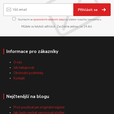
Přihlásit se
Souhlasím se
zpracováním osobních údajů
za účelem rozesílky newsletteru.
Můžete se kdykoli odhlásit. Zasíláme jednou za 14 dní.
Informace pro zákazníky
O nás
Jak nakupovat
Obchodní podmínky
Kontakt
Nejčtenější na blogu
Proč používat jen originální náplně
Jak často nechat servisovat plotter