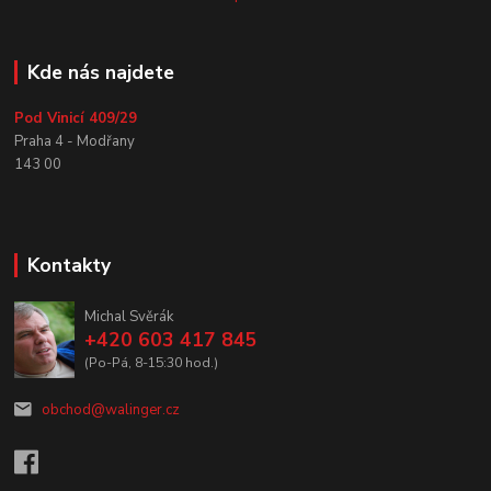
Kde nás najdete
Pod Vinicí 409/29
Praha 4 - Modřany
143 00
Kontakty
Michal Svěrák
+420 603 417 845
(Po-Pá, 8-15:30 hod.)
obchod@walinger.cz