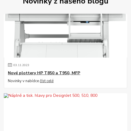
Novinky z našeho blogu
03
.
11
.
2023
Nové plottery HP T850 a T950, MFP
Novinky v nabídce
číst celé