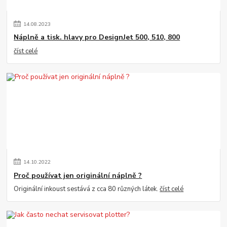
14
.
08
.
2023
Náplně a tisk. hlavy pro DesignJet 500, 510, 800
číst celé
14
.
10
.
2022
Proč používat jen originální náplně ?
Originální inkoust sestává z cca 80 různých látek.
číst celé