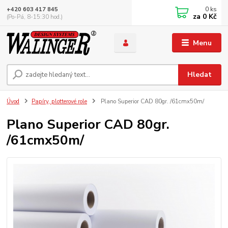
0
ks
+420 603 417 845
za
0 Kč
(Po-Pá, 8-15:30 hod.)
Menu
Hledat
Úvod
Papíry, plotterové role
Plano Superior CAD 80gr. /61cmx50m/
Plano Superior CAD 80gr.
/61cmx50m/