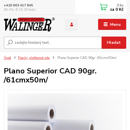
0
ks
+420 603 417 845
za
0 Kč
(Po-Pá, 8-15:30 hod.)
Menu
Hledat
Úvod
Papíry, plotterové role
Plano Superior CAD 90gr. /61cmx50m/
Plano Superior CAD 90gr.
/61cmx50m/