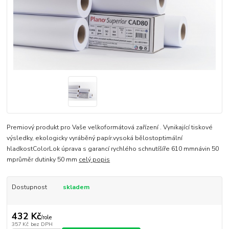
Premiový produkt pro Vaše velkoformátová zařízení . Vynikající tiskové
výsledky, ekologicky vyráběný papír.vysoká bělostoptimální
hladkostColorLok úprava s garancí rychlého schnutíšíře 610 mmnávin 50
mprůměr dutinky 50 mm
celý popis
Dostupnost
skladem
432 Kč
/
role
357 Kč
bez DPH