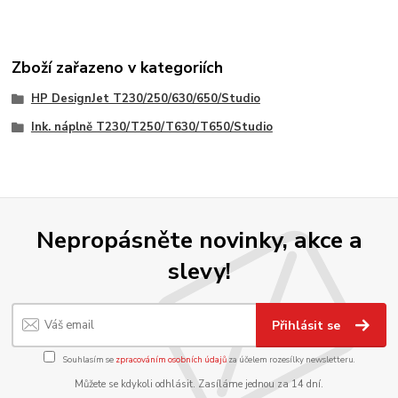
Zboží zařazeno v kategoriích
HP DesignJet T230/250/630/650/Studio
Ink. náplně T230/T250/T630/T650/Studio
Nepropásněte novinky, akce a
slevy!
Přihlásit se
Souhlasím se
zpracováním osobních údajů
za účelem rozesílky newsletteru.
Můžete se kdykoli odhlásit. Zasíláme jednou za 14 dní.