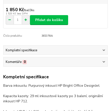
1 850 Kč
/
bal/3ks
1 529 Kč
bez DPH
Přidat do košíku
Číslo produktu:
3ED78A
Kompletní specifikace
Komentáře
0
Kompletní specifikace
Barva inkoustu: Purpurový inkoust HP Bright Office DesignJet.
Kapacita kazety: 29 ml inkoustové kazety po 3 balení, originální
inkoust HP 712.