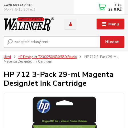
0
ks
+420 603 417 845
za
0 Kč
(Po-Pá, 8-15:30 hod.)
Menu
Hledat
Úvod
HP DesignJet T230/250/630/650/Studio
HP 712 3-Pack 29-ml
Magenta DesignJet Ink Cartridge
HP 712 3-Pack 29-ml Magenta
DesignJet Ink Cartridge