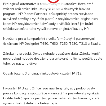
Ekologická alternativa k renovovaným inkoustům: Bezplatné
vrácení prázdných inkoustových kazet a tiskových hlav do
programu HP Planet Partners, průkopnický proces recyklace
uzavřené smyčky s využitím plastů z recyklovaných originálních
kazet HP, recyklovaných lahví sody a věšáků, které jim brání
skládkovat místo toho vytvářet nové originální kazety HP.
Navrženo pro a kompatibilní s velkoformátovými plotterovými
tiskárnami HP DesignJet T650, T630, T250, T230, T210 a Studio.
Záruka na produkt: Dokud nebude dosaženo data „Záruka končí“
nebo dokud nebude dosaženo garantovaného limitu použití, podle
toho, co nastane dříve.
Obsah balení: 3 originální inkoustové kazety HP 712.
Inkousty HP Bright Office jsou navrženy tak, aby podporovaly
proces kontroly a spolupráce v kanceláři a poskytovaly vynikající
kvalitu řádků spolu s jasnými, jemně rozlišitelnými barvami, které
vynesou každý detail na běžný papír.