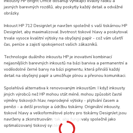
Inkousty HP Bright Office dosahují vynikající kvality řádků a
jasných barevných rozdílů, aby poskytly každý detail a odvážné
obrázky.
Inkoust HP 712 DesignJet je navržen společně s vaší tiskárnou HP
DesignJet, aby maximalizoval životnost tiskové hlavy a poskytoval
trvale vysoce kvalitní výtisky na obyčejný papír - což vám ušetří
čas, peníze a zajistí spokojenost vašich zákazníků.
Technologie duálního inkoustu HP je inovativní kombinací
nejjasnějších barevných inkoustů na bázi barviva a permanentní a
voděodolné černé barvy na bázi pigmentu, která přináší každý
detail na obyčejný papír a umožňuje plnou a přesnou komunikaci.
Spolehlivá alternativa k renovovaným inkoustům: I když inkousty
jiných výrobců než HP mohou stát méně, mohou způsobit časté
výměny tiskových hlav, neprodejné výtisky - plýtvání časem a
penězi - a delší prostoje a údržbu tiskárny. Originální inkousty,
tiskové hlavy a velkoformátové plotry pro tiskárny DesignJet jsou
navrženy a zkonstruovány tak, aby fungovaly společně jako
optimalizovaný tiskový systém.