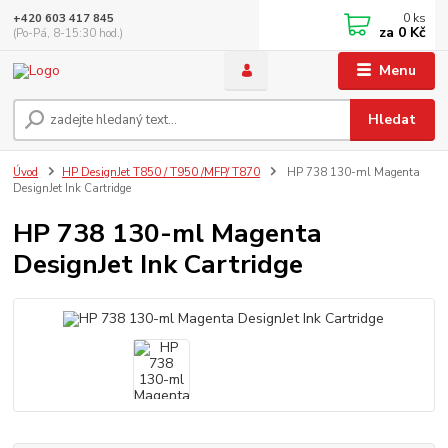
0
ks
+420 603 417 845
za
0 Kč
(Po-Pá, 8-15:30 hod.)
Menu
Hledat
Úvod
HP DesignJet T850 / T950 /MFP/ T870
HP 738 130-ml Magenta
DesignJet Ink Cartridge
HP 738 130-ml Magenta
DesignJet Ink Cartridge