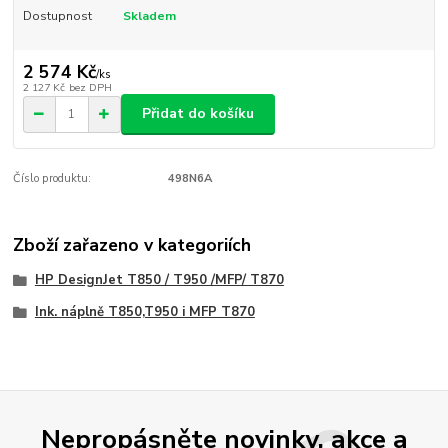
Dostupnost
Skladem
2 574 Kč
/
ks
2 127 Kč
bez DPH
Přidat do košíku
Číslo produktu:
498N6A
Zboží zařazeno v kategoriích
HP DesignJet T850 / T950 /MFP/ T870
Ink. náplně T850,T950 i MFP T870
Nepropásněte novinky, akce a