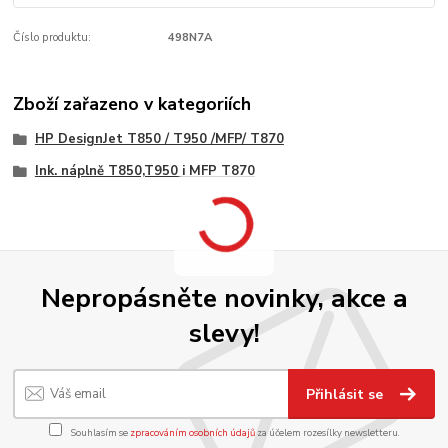
Číslo produktu:
498N7A
Zboží zařazeno v kategoriích
HP DesignJet T850 / T950 /MFP/ T870
Ink. náplně T850,T950 i MFP T870
Nepropásněte novinky, akce a
slevy!
Přihlásit se
Souhlasím se
zpracováním osobních údajů
za účelem rozesílky newsletteru.