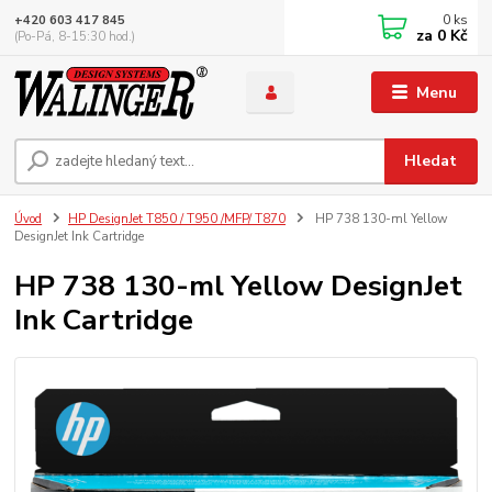
0
ks
+420 603 417 845
za
0 Kč
(Po-Pá, 8-15:30 hod.)
Menu
Hledat
Úvod
HP DesignJet T850 / T950 /MFP/ T870
HP 738 130-ml Yellow
DesignJet Ink Cartridge
HP 738 130-ml Yellow DesignJet
Ink Cartridge