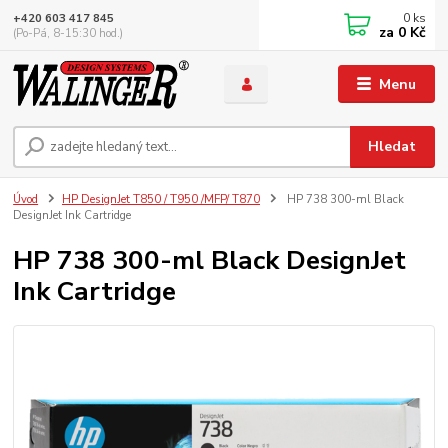
0
ks
+420 603 417 845
za
0 Kč
(Po-Pá, 8-15:30 hod.)
Menu
Hledat
Úvod
HP DesignJet T850 / T950 /MFP/ T870
HP 738 300-ml Black
DesignJet Ink Cartridge
HP 738 300-ml Black DesignJet
Ink Cartridge