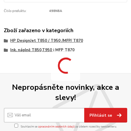
Číslo produktu:
498N8A
Zboží zařazeno v kategoriích
HP DesignJet T850 / T950 /MFP/ T870
Ink. náplně T850,T950 i MFP T870
Nepropásněte novinky, akce a
slevy!
Přihlásit se
Souhlasím se
zpracováním osobních údajů
za účelem rozesílky newsletteru.