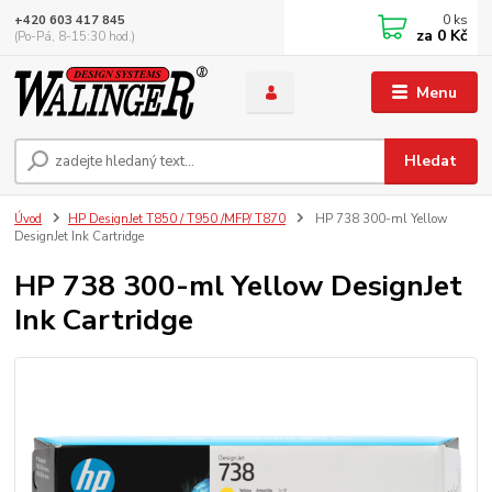
0
ks
+420 603 417 845
za
0 Kč
(Po-Pá, 8-15:30 hod.)
Menu
Hledat
Úvod
HP DesignJet T850 / T950 /MFP/ T870
HP 738 300-ml Yellow
DesignJet Ink Cartridge
HP 738 300-ml Yellow DesignJet
Ink Cartridge