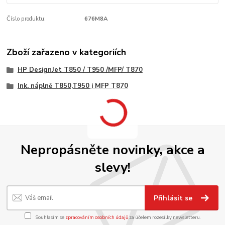
Číslo produktu:
676M8A
Zboží zařazeno v kategoriích
HP DesignJet T850 / T950 /MFP/ T870
Ink. náplně T850,T950 i MFP T870
Nepropásněte novinky, akce a
slevy!
Přihlásit se
Souhlasím se
zpracováním osobních údajů
za účelem rozesílky newsletteru.