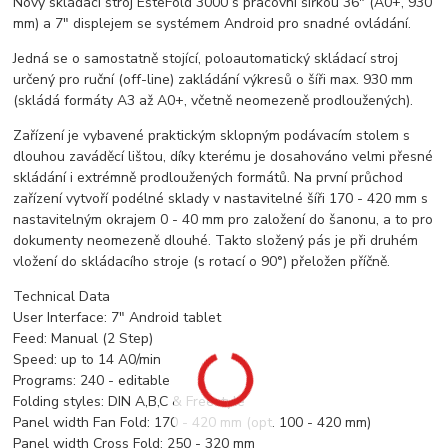
Nový skládací stroj EsteFold 3000 s pracovní šířkou 36" (A0+, 930
mm) a 7" displejem se systémem Android pro snadné ovládání.
Jedná se o samostatně stojící, poloautomatický skládací stroj
určený pro ruční (off-line) zakládání výkresů o šíři max. 930 mm
(skládá formáty A3 až A0+, včetně neomezeně prodloužených).
Zařízení je vybavené praktickým sklopným podávacím stolem s
dlouhou zaváděcí lištou, díky kterému je dosahováno velmi přesné
skládání i extrémně prodloužených formátů. Na první průchod
zařízení vytvoří podélné sklady v nastavitelné šíři 170 - 420 mm s
nastavitelným okrajem 0 - 40 mm pro založení do šanonu, a to pro
dokumenty neomezeně dlouhé. Takto složený pás je při druhém
vložení do skládacího stroje (s rotací o 90°) přeložen příčně.
Technical Data
User Interface: 7" Android tablet
Feed: Manual (2 Step)
Speed: up to 14 A0/min
Programs: 240 - editable
Folding styles: DIN A,B,C & Freestyle
Panel width Fan Fold: 170 - 420 mm (opt. 100 - 420 mm)
Panel width Cross Fold: 250 - 320 mm