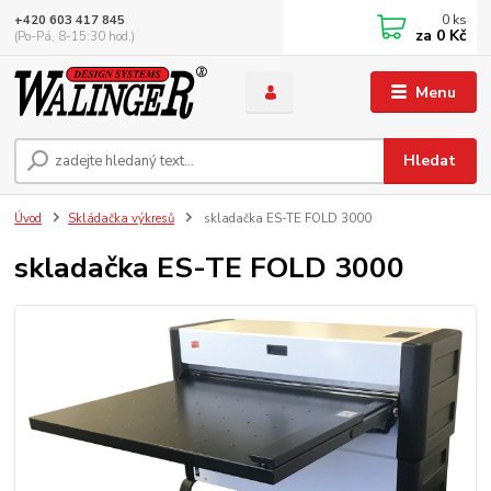
0
ks
+420 603 417 845
za
0 Kč
(Po-Pá, 8-15:30 hod.)
Menu
Hledat
Úvod
Skládačka výkresů
skladačka ES-TE FOLD 3000
skladačka ES-TE FOLD 3000